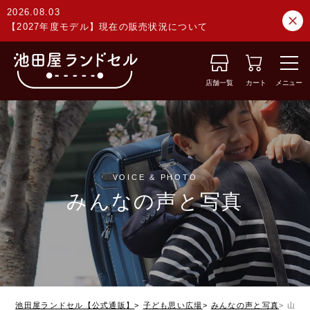
2026.08.03
【2027年度モデル】現在の販売状況について
店舗一覧
カート
メニュー
VOICE & PHOTO
みんなの声と写真
池田屋ランドセル【公式通販】
子ども思い広場
みんなの声と写真
山梨県