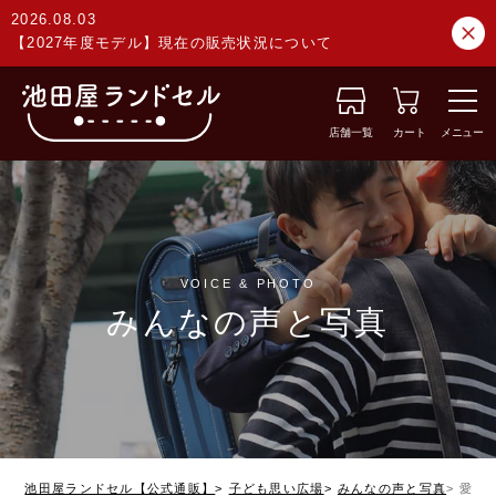
2026.08.03
【2027年度モデル】現在の販売状況について
店舗一覧
カート
メニュー
VOICE & PHOTO
みんなの声と写真
池田屋ランドセル【公式通販】
子ども思い広場
みんなの声と写真
愛媛県