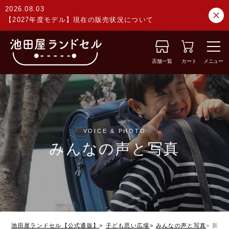
2026.08.03
【2027年度モデル】現在の販売状況について
店舗一覧
カート
メニュー
VOICE & PHOTO
みんなの声と写真
池田屋ランドセル【公式通販】
子ども思い広場
みんなの声と写真
新潟県