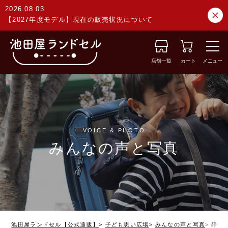
2026.08.03
【2027年度モデル】現在の販売状況について
店舗一覧
カート
メニュー
VOICE & PHOTO
みんなの声と写真
池田屋ランドセル【公式通販】
子ども思い広場
みんなの声と写真
静岡