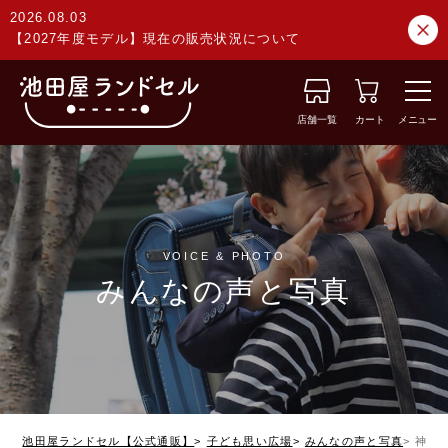
2026.08.03
【2027年度モデル】現在の販売状況について
店舗一覧
カート
メニュー
VOICE & PHOTO
みんなの声と写真
池田屋ランドセル【公式通販】
子ども思い広場
みんなの声と写真
神奈川