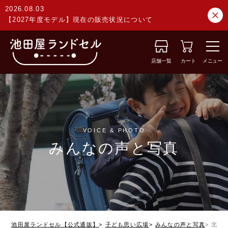
2026.08.03
【2027年度モデル】現在の販売状況について
店舗一覧
カート
メニュー
VOICE & PHOTO
みんなの声と写真
池田屋ランドセル【公式通販】
子ども思い広場
みんなの声と写真
北海道