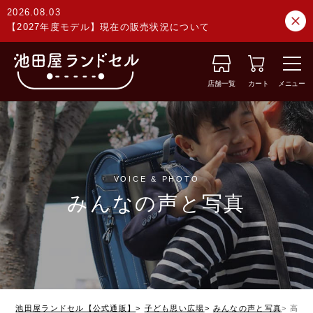
2026.08.03
【2027年度モデル】現在の販売状況について
店舗一覧
カート
メニュー
VOICE & PHOTO
みんなの声と写真
池田屋ランドセル【公式通販】
子ども思い広場
みんなの声と写真
高知県 