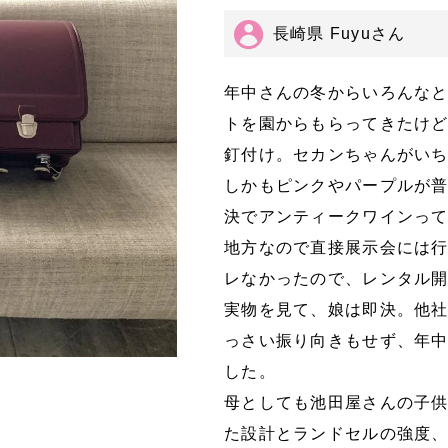
長崎県 Fuyuさん
年中さんの冬からいろんな
トを園からもらってきたけ
釘付け。セカンちゃんがい
しかもピンクやパープルが
決でアンティークワインっ
地方なので直接展示会には
レなかったので、レンタル
実物を見て、娘は即決。他
っさい振り向きもせず、年
した。
母としても池田屋さんの子
た設計とランドセルの強度、