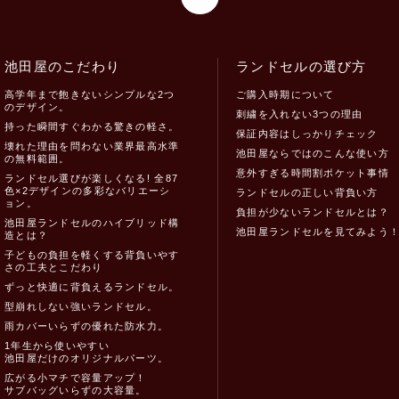
池田屋のこだわり
ランドセルの選び方
高学年まで飽きないシンプルな2つ
ご購入時期について
のデザイン。
刺繍を入れない3つの理由
持った瞬間すぐわかる驚きの軽さ。
保証内容はしっかりチェック
壊れた理由を問わない業界最高水準
池田屋ならではのこんな使い方
の無料範囲。
意外すぎる時間割ポケット事情
ランドセル選びが楽しくなる! 全87
色×2デザインの多彩なバリエーシ
ランドセルの正しい背負い方
ョン。
負担が少ないランドセルとは？
池田屋ランドセルのハイブリッド構
池田屋ランドセルを見てみよう
造とは？
子どもの負担を軽くする背負いやす
さの工夫とこだわり
ずっと快適に背負えるランドセル。
型崩れしない強いランドセル。
雨カバーいらずの優れた防水力。
1年生から使いやすい
池田屋だけのオリジナルパーツ。
広がる小マチで容量アップ！
サブバッグいらずの大容量。