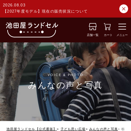
2026.08.03
【2027年度モデル】現在の販売状況について
店舗一覧
カート
メニュー
VOICE & PHOTO
みんなの声と写真
池田屋ランドセル【公式通販】
子ども思い広場
みんなの声と写真
栃木