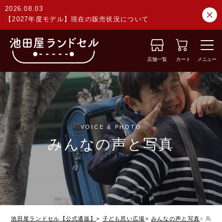
2026.08.03
【2027年度モデル】現在の販売状況について
店舗一覧
カート
メニュー
VOICE & PHOTO
みんなの声と写真
池田屋ランドセル【公式通販】
子ども思い広場
みんなの声と写真
鳥取