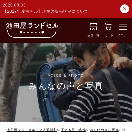
2026.08.03
【2027年度モデル】現在の販売状況について
店舗一覧
カート
メニュー
VOICE & PHOTO
みんなの声と写真
池田屋ランドセル【公式通販】
子ども思い広場
みんなの声と写真
埼玉