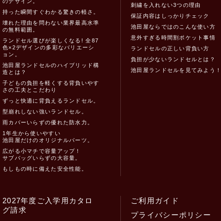
のデザイン。
刺繍を入れない3つの理由
持った瞬間すぐわかる驚きの軽さ。
保証内容はしっかりチェック
壊れた理由を問わない業界最高水準
池田屋ならではのこんな使い方
の無料範囲。
意外すぎる時間割ポケット事情
ランドセル選びが楽しくなる! 全87
色×2デザインの多彩なバリエーシ
ランドセルの正しい背負い方
ョン。
負担が少ないランドセルとは？
池田屋ランドセルのハイブリッド構
池田屋ランドセルを見てみよう
造とは？
子どもの負担を軽くする背負いやす
さの工夫とこだわり
ずっと快適に背負えるランドセル。
型崩れしない強いランドセル。
雨カバーいらずの優れた防水力。
1年生から使いやすい
池田屋だけのオリジナルパーツ。
広がる小マチで容量アップ！
サブバッグいらずの大容量。
もしもの時に備えた安全性能。
2027年度ご入学用カタロ
ご利用ガイド
グ請求
プライバシーポリシー