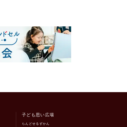
子ども思い広場
らんどせるずかん