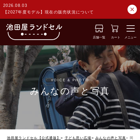
2026.08.03
【2027年度モデル】現在の販売状況について
店舗一覧
カート
メニュー
VOICE & PHOTO
みんなの声と写真
池田屋ランドセル【公式通販】
子ども思い広場
みんなの声と写真
岡山県