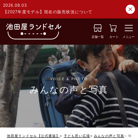
2026.08.03
【2027年度モデル】現在の販売状況について
店舗一覧
カート
メニュー
VOICE & PHOTO
みんなの声と写真
池田屋ランドセル【公式通販】
子ども思い広場
みんなの声と写真
埼玉県