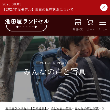
2026.08.03
【2027年度モデル】現在の販売状況について
店舗一覧
カート
メニュー
VOICE & PHOTO
みんなの声と写真
池田屋ランドセル【公式通販】
子ども思い広場
みんなの声と写真
愛知