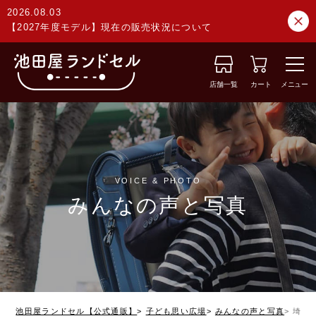
2026.08.03
【2027年度モデル】現在の販売状況について
店舗一覧
カート
メニュー
VOICE & PHOTO
みんなの声と写真
池田屋ランドセル【公式通販】
子ども思い広場
みんなの声と写真
埼玉