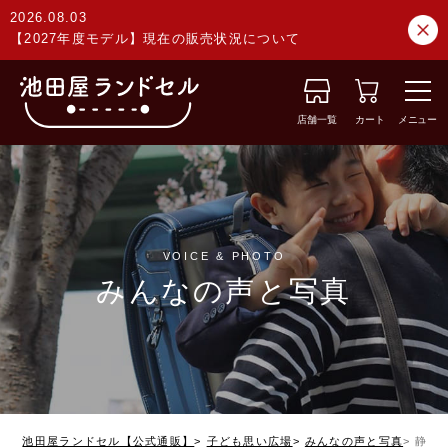
2026.08.03
【2027年度モデル】現在の販売状況について
店舗一覧
カート
メニュー
VOICE & PHOTO
みんなの声と写真
池田屋ランドセル【公式通販】
子ども思い広場
みんなの声と写真
静岡県