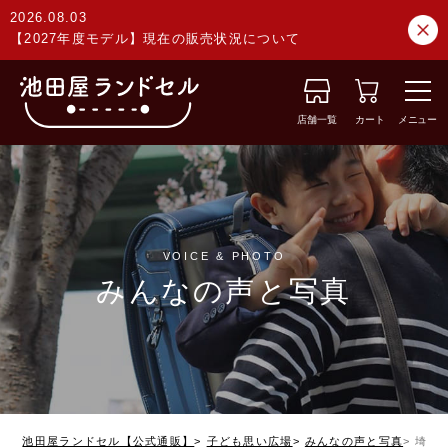
2026.08.03
【2027年度モデル】現在の販売状況について
店舗一覧
カート
メニュー
VOICE & PHOTO
みんなの声と写真
池田屋ランドセル【公式通販】
子ども思い広場
みんなの声と写真
埼玉県