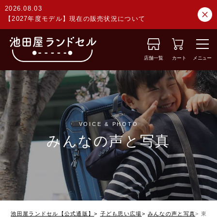
2026.08.03
【2027年度モデル】現在の販売状況について
店舗一覧
カート
メニュー
VOICE & PHOTO
みんなの声と写真
池田屋ランドセル【公式通販】
子ども思い広場
みんなの声と写真
東京都