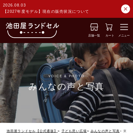
2026.08.03
【2027年度モデル】現在の販売状況について
店舗一覧
カート
メニュー
VOICE & PHOTO
みんなの声と写真
池田屋ランドセル【公式通販】
子ども思い広場
みんなの声と写真
東京都