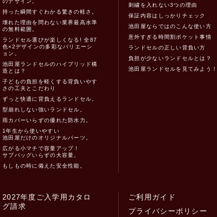
のデザイン。
刺繍を入れない3つの理由
持った瞬間すぐわかる驚きの軽さ。
保証内容はしっかりチェック
壊れた理由を問わない業界最高水準
池田屋ならではのこんな使い方
の無料範囲。
意外すぎる時間割ポケット事情
ランドセル選びが楽しくなる! 全87
色×2デザインの多彩なバリエーシ
ランドセルの正しい背負い方
ョン。
負担が少ないランドセルとは？
池田屋ランドセルのハイブリッド構
池田屋ランドセルを見てみよう
造とは？
子どもの負担を軽くする背負いやす
さの工夫とこだわり
ずっと快適に背負えるランドセル。
型崩れしない強いランドセル。
雨カバーいらずの優れた防水力。
1年生から使いやすい
池田屋だけのオリジナルパーツ。
広がる小マチで容量アップ！
サブバッグいらずの大容量。
もしもの時に備えた安全性能。
2027年度ご入学用カタロ
ご利用ガイド
グ請求
プライバシーポリシー