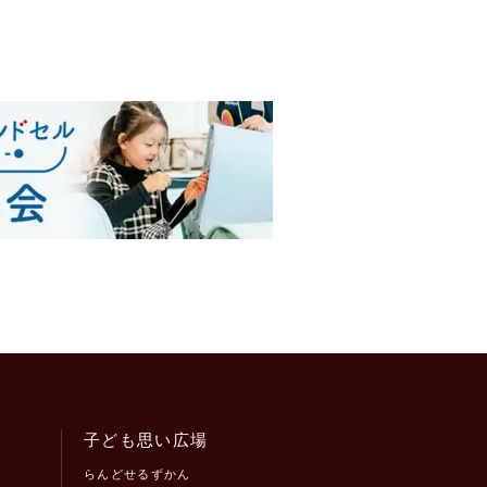
子ども思い広場
らんどせるずかん