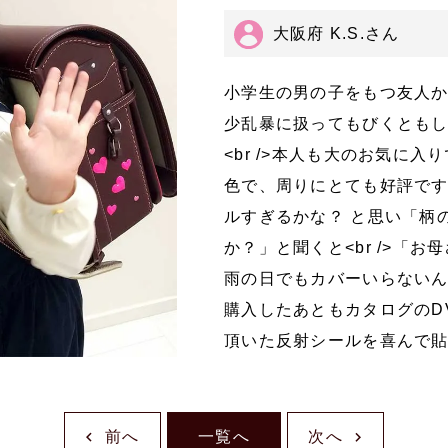
大阪府 K.S.さん
小学生の男の子をもつ友人
少乱暴に扱ってもびくともしな
<br />本人も大のお気に
色で、周りにとても好評です。<b
ルすぎるかな？ と思い「柄
か？」と聞くと<br />「
雨の日でもカバーいらないんだ
購入したあともカタログのDV
頂いた反射シールを喜んで
前へ
一覧へ
次へ