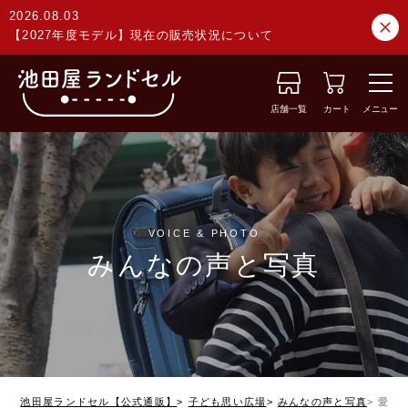
2026.08.03
【2027年度モデル】現在の販売状況について
店舗一覧
カート
メニュー
VOICE & PHOTO
みんなの声と写真
池田屋ランドセル【公式通販】
子ども思い広場
みんなの声と写真
愛媛県