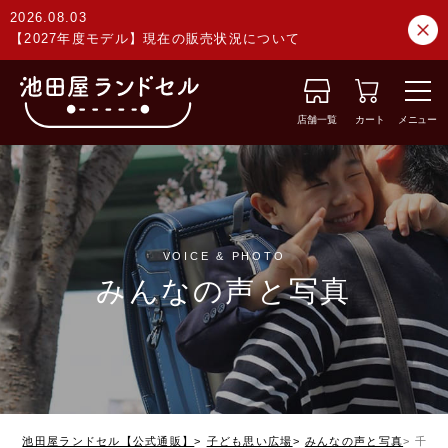
2026.08.03
【2027年度モデル】現在の販売状況について
店舗一覧
カート
メニュー
VOICE & PHOTO
みんなの声と写真
池田屋ランドセル【公式通販】
子ども思い広場
みんなの声と写真
千葉県