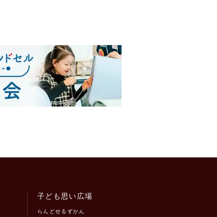
子ども思い広場
らんどせるずかん