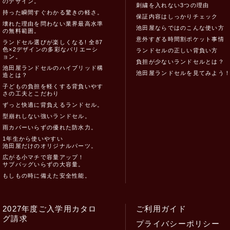
のデザイン。
刺繍を入れない3つの理由
持った瞬間すぐわかる驚きの軽さ。
保証内容はしっかりチェック
壊れた理由を問わない業界最高水準
池田屋ならではのこんな使い方
の無料範囲。
意外すぎる時間割ポケット事情
ランドセル選びが楽しくなる! 全87
色×2デザインの多彩なバリエーシ
ランドセルの正しい背負い方
ョン。
負担が少ないランドセルとは？
池田屋ランドセルのハイブリッド構
池田屋ランドセルを見てみよう
造とは？
子どもの負担を軽くする背負いやす
さの工夫とこだわり
ずっと快適に背負えるランドセル。
型崩れしない強いランドセル。
雨カバーいらずの優れた防水力。
1年生から使いやすい
池田屋だけのオリジナルパーツ。
広がる小マチで容量アップ！
サブバッグいらずの大容量。
もしもの時に備えた安全性能。
2027年度ご入学用カタロ
ご利用ガイド
グ請求
プライバシーポリシー