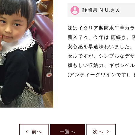
静岡県 N.U.さん
妹はイタリア製防水牛革カラーステ
新入早々、今年は 雨続き。
安心感を早速味わいました
セルですが、シンプルなデ
頼もしい収納力、ギボシベ
(アンティークワインです)
前へ
一覧へ
次へ