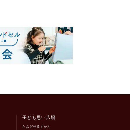
子ども思い広場
らんどせるずかん