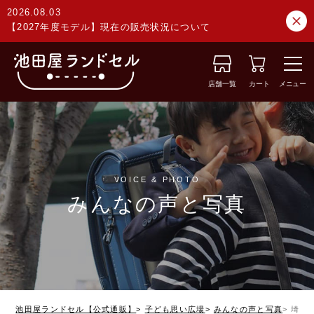
2026.08.03
【2027年度モデル】現在の販売状況について
店舗一覧
カート
メニュー
VOICE & PHOTO
みんなの声と写真
池田屋ランドセル【公式通販】
子ども思い広場
みんなの声と写真
埼玉県