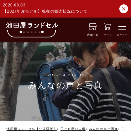
2026.08.03
【2027年度モデル】現在の販売状況について
店舗一覧
カート
メニュー
VOICE & PHOTO
みんなの声と写真
池田屋ランドセル【公式通販】
子ども思い広場
みんなの声と写真
三重県