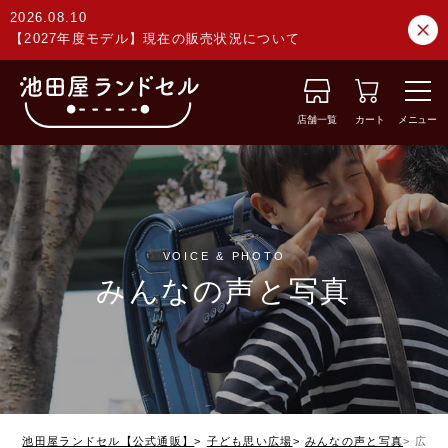
2026.08.10
【2027年度モデル】現在の販売状況について
店舗一覧
カート
メニュー
VOICE & PHOTO
みんなの声と写真
池田屋ランドセル【公式通販】
子ども思い広場
みんなの声と写真
広島県