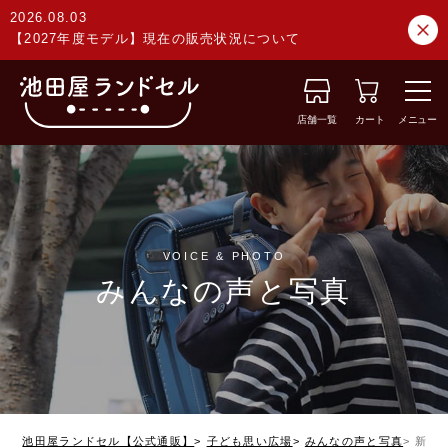
2026.08.03
【2027年度モデル】現在の販売状況について
店舗一覧
カート
メニュー
VOICE & PHOTO
みんなの声と写真
池田屋ランドセル【公式通販】
子ども思い広場
みんなの声と写真
新潟県