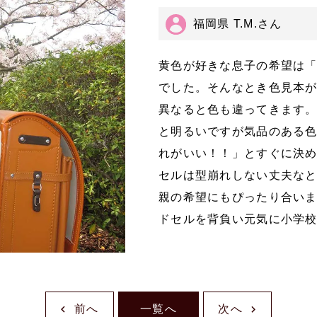
福岡県 T.M.さん
黄色が好きな息子の希望は
でした。そんなとき色見本
異なると色も違ってきます
と明るいですが気品のある
れがいい！！」とすぐに決
セルは型崩れしない丈夫な
親の希望にもぴったり合い
ドセルを背負い元気に小学
前へ
一覧へ
次へ