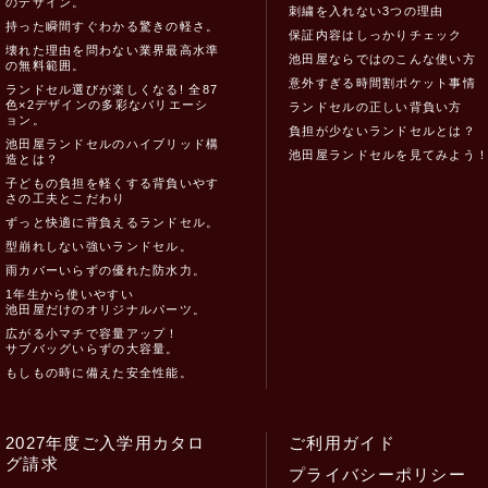
のデザイン。
刺繍を入れない3つの理由
持った瞬間すぐわかる驚きの軽さ。
保証内容はしっかりチェック
壊れた理由を問わない業界最高水準
池田屋ならではのこんな使い方
の無料範囲。
意外すぎる時間割ポケット事情
ランドセル選びが楽しくなる! 全87
色×2デザインの多彩なバリエーシ
ランドセルの正しい背負い方
ョン。
負担が少ないランドセルとは？
池田屋ランドセルのハイブリッド構
池田屋ランドセルを見てみよう
造とは？
子どもの負担を軽くする背負いやす
さの工夫とこだわり
ずっと快適に背負えるランドセル。
型崩れしない強いランドセル。
雨カバーいらずの優れた防水力。
1年生から使いやすい
池田屋だけのオリジナルパーツ。
広がる小マチで容量アップ！
サブバッグいらずの大容量。
もしもの時に備えた安全性能。
2027年度ご入学用カタロ
ご利用ガイド
グ請求
プライバシーポリシー