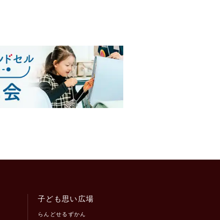
子ども思い広場
らんどせるずかん