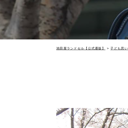
池田屋ランドセル【公式通販】
子ども思い