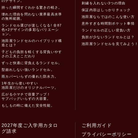
のデザイン。
刺繍を入れない3つの理由
持った瞬間すぐわかる驚きの軽さ。
保証内容はしっかりチェック
壊れた理由を問わない業界最高水準
池田屋ならではのこんな使い方
の無料範囲。
意外すぎる時間割ポケット事情
ランドセル選びが楽しくなる! 全87
色×2デザインの多彩なバリエーシ
ランドセルの正しい背負い方
ョン。
負担が少ないランドセルとは？
池田屋ランドセルのハイブリッド構
池田屋ランドセルを見てみよう
造とは？
子どもの負担を軽くする背負いやす
さの工夫とこだわり
ずっと快適に背負えるランドセル。
型崩れしない強いランドセル。
雨カバーいらずの優れた防水力。
1年生から使いやすい
池田屋だけのオリジナルパーツ。
広がる小マチで容量アップ！
サブバッグいらずの大容量。
もしもの時に備えた安全性能。
2027年度ご入学用カタロ
ご利用ガイド
グ請求
プライバシーポリシー