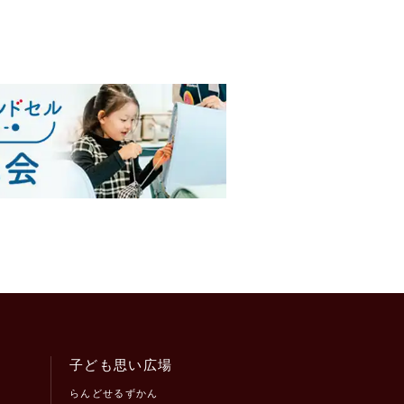
子ども思い広場
らんどせるずかん