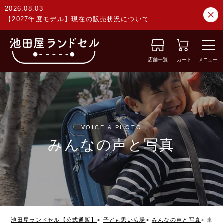
2026.08.03
【2027年度モデル】現在の販売状況について
店舗一覧
カート
メニュー
VOICE & PHOTO
みんなの声と写真
池田屋ランドセル【公式通販】
子ども思い広場
みんなの声と写真
東京都