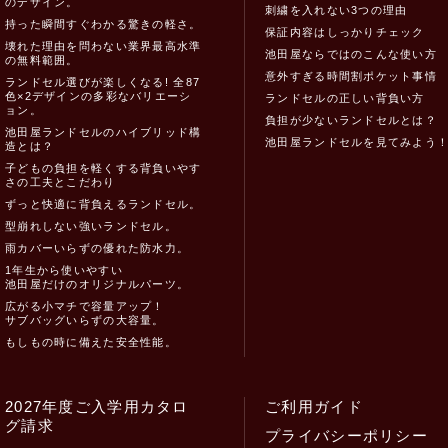
のデザイン。
刺繍を入れない3つの理由
持った瞬間すぐわかる驚きの軽さ。
保証内容はしっかりチェック
壊れた理由を問わない業界最高水準
池田屋ならではのこんな使い方
の無料範囲。
意外すぎる時間割ポケット事情
ランドセル選びが楽しくなる! 全87
色×2デザインの多彩なバリエーシ
ランドセルの正しい背負い方
ョン。
負担が少ないランドセルとは？
池田屋ランドセルのハイブリッド構
池田屋ランドセルを見てみよう
造とは？
子どもの負担を軽くする背負いやす
さの工夫とこだわり
ずっと快適に背負えるランドセル。
型崩れしない強いランドセル。
雨カバーいらずの優れた防水力。
1年生から使いやすい
池田屋だけのオリジナルパーツ。
広がる小マチで容量アップ！
サブバッグいらずの大容量。
もしもの時に備えた安全性能。
2027年度ご入学用カタロ
ご利用ガイド
グ請求
プライバシーポリシー