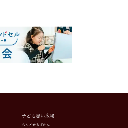
子ども思い広場
らんどせるずかん