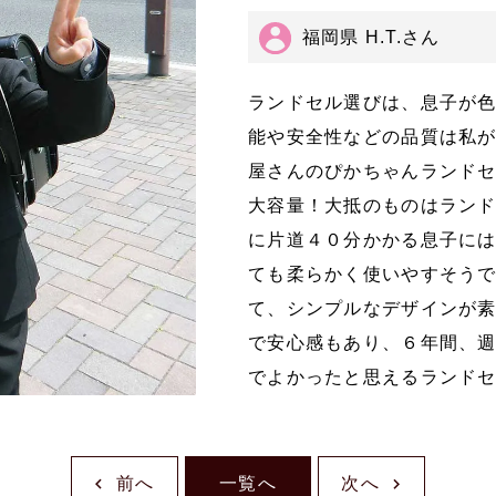
福岡県 H.T.さん
ランドセル選びは、息子が
能や安全性などの品質は私
屋さんのぴかちゃんランド
大容量！大抵のものはラン
に片道４０分かかる息子に
ても柔らかく使いやすそう
て、シンプルなデザインが
で安心感もあり、６年間、
でよかったと思えるランド
前へ
一覧へ
次へ