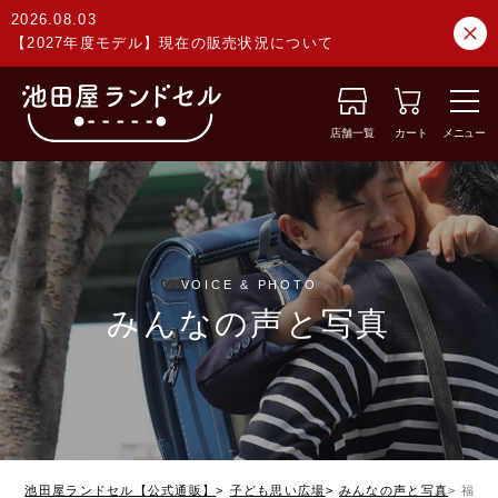
2026.08.03
【2027年度モデル】現在の販売状況について
店舗一覧
カート
メニュー
VOICE & PHOTO
みんなの声と写真
池田屋ランドセル【公式通販】
子ども思い広場
みんなの声と写真
福岡県