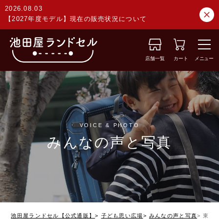
2026.08.03
【2027年度モデル】現在の販売状況について
店舗一覧
カート
メニュー
VOICE & PHOTO
みんなの声と写真
池田屋ランドセル【公式通販】
子ども思い広場
みんなの声と写真
東京都