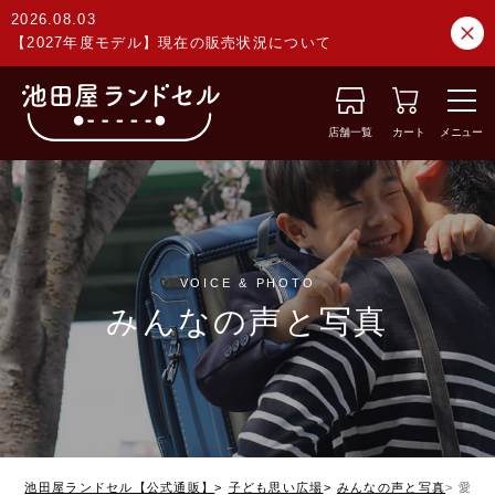
2026.08.03
【2027年度モデル】現在の販売状況について
店舗一覧
カート
メニュー
VOICE & PHOTO
みんなの声と写真
池田屋ランドセル【公式通販】
子ども思い広場
みんなの声と写真
愛知県