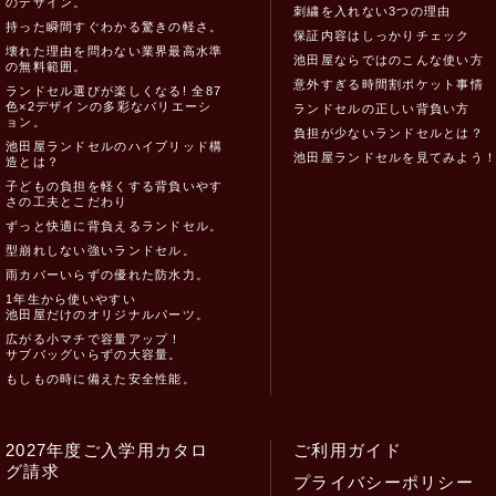
のデザイン。
刺繍を入れない3つの理由
持った瞬間すぐわかる驚きの軽さ。
保証内容はしっかりチェック
壊れた理由を問わない業界最高水準
池田屋ならではのこんな使い方
の無料範囲。
意外すぎる時間割ポケット事情
ランドセル選びが楽しくなる! 全87
色×2デザインの多彩なバリエーシ
ランドセルの正しい背負い方
ョン。
負担が少ないランドセルとは？
池田屋ランドセルのハイブリッド構
池田屋ランドセルを見てみよう
造とは？
子どもの負担を軽くする背負いやす
さの工夫とこだわり
ずっと快適に背負えるランドセル。
型崩れしない強いランドセル。
雨カバーいらずの優れた防水力。
1年生から使いやすい
池田屋だけのオリジナルパーツ。
広がる小マチで容量アップ！
サブバッグいらずの大容量。
もしもの時に備えた安全性能。
2027年度ご入学用カタロ
ご利用ガイド
グ請求
プライバシーポリシー