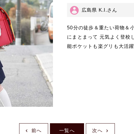
広島県 K.I.さん
50分の徒歩＆重たい荷物＆
にまとまって 元気よく登校し
能ポケットも楽グリも大活
前へ
一覧へ
次へ