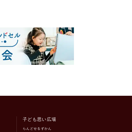
子ども思い広場
らんどせるずかん