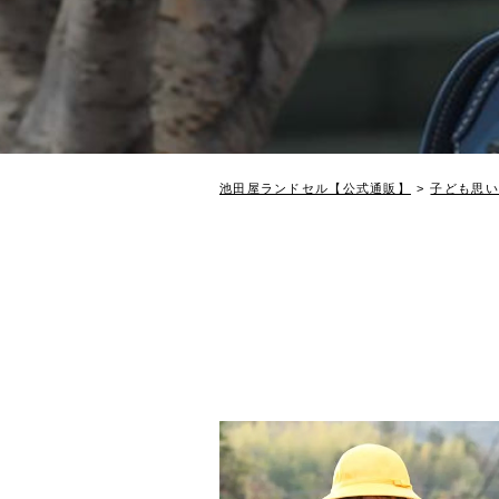
池田屋ランドセル【公式通販】
子ども思い