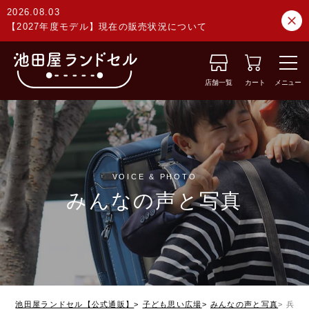
2026.08.03
【2027年度モデル】現在の販売状況について
店舗一覧
カート
メニュー
VOICE & PHOTO
みんなの声と写真
池田屋ランドセル【公式通販】
子ども思い広場
みんなの声と写真
兵庫県