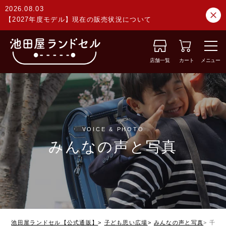
2026.08.03
【2027年度モデル】現在の販売状況について
店舗一覧
カート
メニュー
VOICE & PHOTO
みんなの声と写真
池田屋ランドセル【公式通販】
子ども思い広場
みんなの声と写真
千葉県 