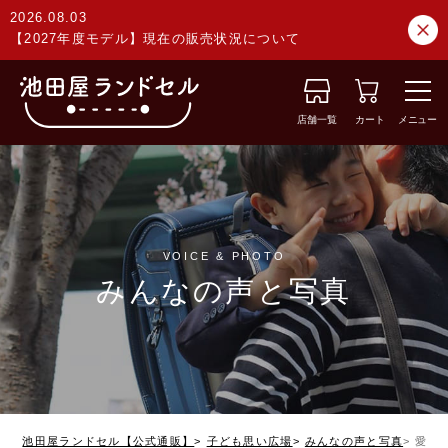
2026.08.03
【2027年度モデル】現在の販売状況について
店舗一覧
カート
メニュー
VOICE & PHOTO
みんなの声と写真
池田屋ランドセル【公式通販】
子ども思い広場
みんなの声と写真
愛知県