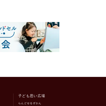
子ども思い広場
らんどせるずかん