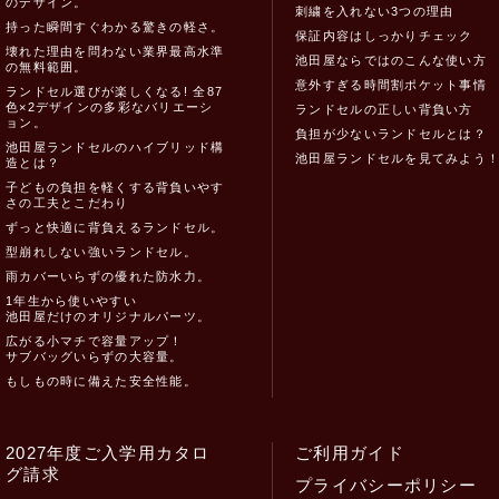
のデザイン。
刺繍を入れない3つの理由
持った瞬間すぐわかる驚きの軽さ。
保証内容はしっかりチェック
壊れた理由を問わない業界最高水準
池田屋ならではのこんな使い方
の無料範囲。
意外すぎる時間割ポケット事情
ランドセル選びが楽しくなる! 全87
色×2デザインの多彩なバリエーシ
ランドセルの正しい背負い方
ョン。
負担が少ないランドセルとは？
池田屋ランドセルのハイブリッド構
池田屋ランドセルを見てみよう
造とは？
子どもの負担を軽くする背負いやす
さの工夫とこだわり
ずっと快適に背負えるランドセル。
型崩れしない強いランドセル。
雨カバーいらずの優れた防水力。
1年生から使いやすい
池田屋だけのオリジナルパーツ。
広がる小マチで容量アップ！
サブバッグいらずの大容量。
もしもの時に備えた安全性能。
2027年度ご入学用カタロ
ご利用ガイド
グ請求
プライバシーポリシー