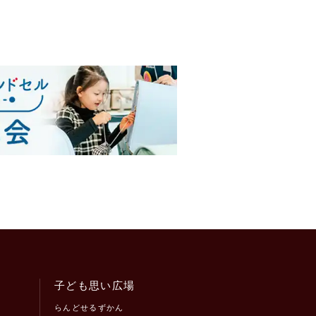
子ども思い広場
らんどせるずかん