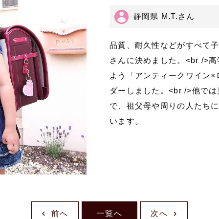
静岡県 M.T.さん
品質、耐久性などがすべて
さんに決めました。<br /
よう「アンティークワイン×
ダーしました。<br />他
で、祖父母や周りの人たち
います。
前へ
一覧へ
次へ