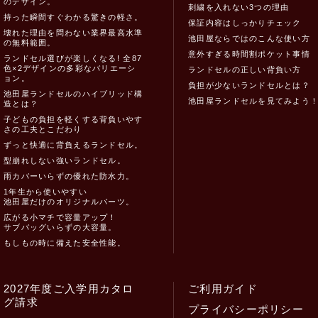
のデザイン。
刺繍を入れない3つの理由
持った瞬間すぐわかる驚きの軽さ。
保証内容はしっかりチェック
壊れた理由を問わない業界最高水準
池田屋ならではのこんな使い方
の無料範囲。
意外すぎる時間割ポケット事情
ランドセル選びが楽しくなる! 全87
色×2デザインの多彩なバリエーシ
ランドセルの正しい背負い方
ョン。
負担が少ないランドセルとは？
池田屋ランドセルのハイブリッド構
池田屋ランドセルを見てみよう
造とは？
子どもの負担を軽くする背負いやす
さの工夫とこだわり
ずっと快適に背負えるランドセル。
型崩れしない強いランドセル。
雨カバーいらずの優れた防水力。
1年生から使いやすい
池田屋だけのオリジナルパーツ。
広がる小マチで容量アップ！
サブバッグいらずの大容量。
もしもの時に備えた安全性能。
2027年度ご入学用カタロ
ご利用ガイド
グ請求
プライバシーポリシー