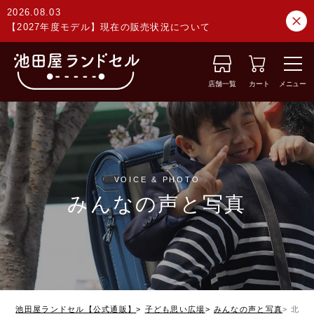
2026.08.03
【2027年度モデル】現在の販売状況について
店舗一覧
カート
メニュー
VOICE & PHOTO
みんなの声と写真
池田屋ランドセル【公式通販】
子ども思い広場
みんなの声と写真
北海道