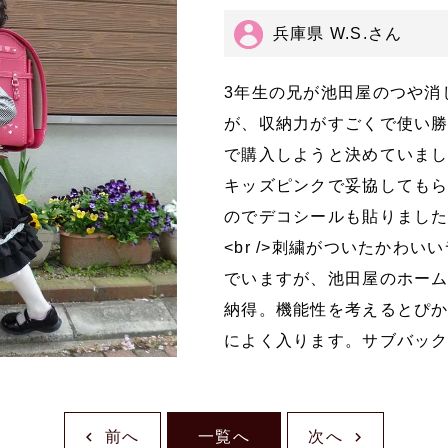
兵庫県 W.S.さん
3年生の兄が池田屋のつや消
が、収納力がすごくで使い
で購入しようと決めていま
キッズピンクで妥協しても
のでデコシールも貼りまし
<br />刺繍がついたかわ
でいますが、池田屋のホー
納得。機能性を考えるとぴ
によく入ります。サブバッ
前へ
一覧へ
次へ