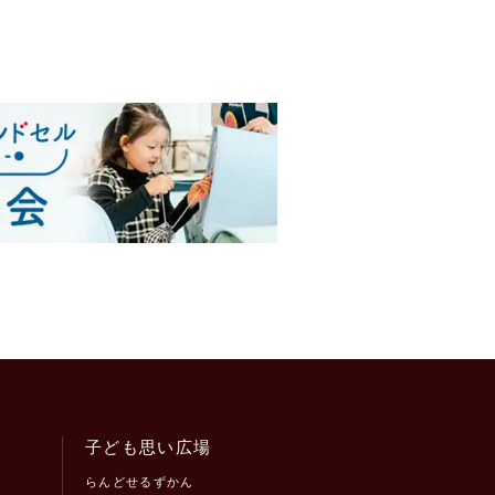
子ども思い広場
らんどせるずかん