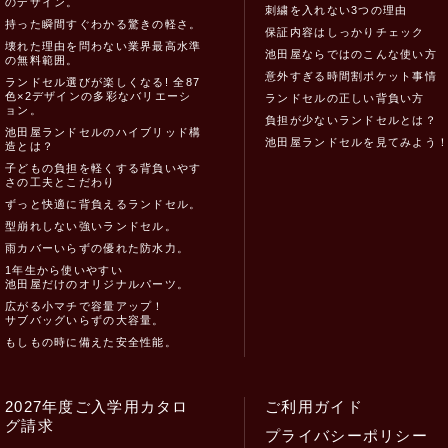
のデザイン。
刺繍を入れない3つの理由
持った瞬間すぐわかる驚きの軽さ。
保証内容はしっかりチェック
壊れた理由を問わない業界最高水準
池田屋ならではのこんな使い方
の無料範囲。
意外すぎる時間割ポケット事情
ランドセル選びが楽しくなる! 全87
色×2デザインの多彩なバリエーシ
ランドセルの正しい背負い方
ョン。
負担が少ないランドセルとは？
池田屋ランドセルのハイブリッド構
池田屋ランドセルを見てみよう
造とは？
子どもの負担を軽くする背負いやす
さの工夫とこだわり
ずっと快適に背負えるランドセル。
型崩れしない強いランドセル。
雨カバーいらずの優れた防水力。
1年生から使いやすい
池田屋だけのオリジナルパーツ。
広がる小マチで容量アップ！
サブバッグいらずの大容量。
もしもの時に備えた安全性能。
2027年度ご入学用カタロ
ご利用ガイド
グ請求
プライバシーポリシー