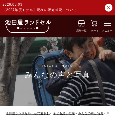
2026.08.03
【2027年度モデル】現在の販売状況について
店舗一覧
カート
メニュー
VOICE & PHOTO
みんなの声と写真
池田屋ランドセル【公式通販】
子ども思い広場
みんなの声と写真
東京都