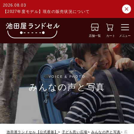
2026.08.03
【2027年度モデル】現在の販売状況について
店舗一覧
カート
メニュー
VOICE & PHOTO
みんなの声と写真
池田屋ランドセル【公式通販】
子ども思い広場
みんなの声と写真
広島県