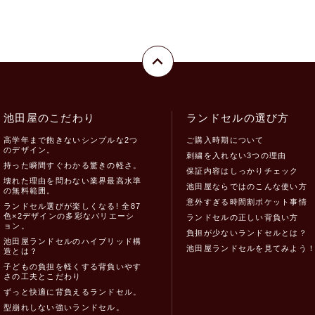
池田屋のこだわり
ランドセルの選び方
高学年まで飽きないシンプルな2つ
ご購入時期について
のデザイン。
刺繍を入れない3つの理由
持った瞬間すぐわかる驚きの軽さ。
保証内容はしっかりチェック
壊れた理由を問わない業界最高水準
池田屋ならではのこんな使い方
の無料範囲。
意外すぎる時間割ポケット事情
ランドセル選びが楽しくなる! 全87
色×2デザインの多彩なバリエーシ
ランドセルの正しい背負い方
ョン。
負担が少ないランドセルとは？
池田屋ランドセルのハイブリッド構
池田屋ランドセルを見てみよう
造とは？
子どもの負担を軽くする背負いやす
さの工夫とこだわり
ずっと快適に背負えるランドセル。
型崩れしない強いランドセル。