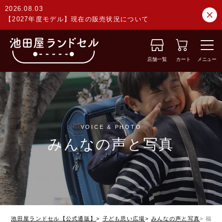
2026.08.03
【2027年度モデル】現在の販売状況について
店舗一覧
カート
メニュー
VOICE & PHOTO
みんなの声と写真
池田屋ランドセル【公式通販】
子ども思い広場
みんなの声と写真
福岡県