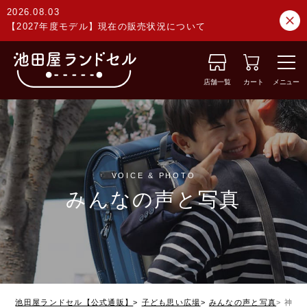
2026.08.03
【2027年度モデル】現在の販売状況について
店舗一覧
カート
メニュー
VOICE & PHOTO
みんなの声と写真
池田屋ランドセル【公式通販】
子ども思い広場
みんなの声と写真
神奈川