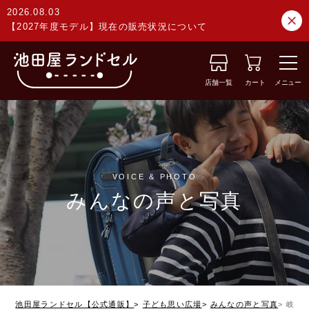
2026.08.03
【2027年度モデル】現在の販売状況について
店舗一覧
カート
メニュー
VOICE & PHOTO
みんなの声と写真
池田屋ランドセル【公式通販】
子ども思い広場
みんなの声と写真
岐阜県